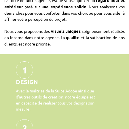
La force de notre agence, est de vous apporter un
regard neuf et
basé sur
. Nous analysons vos
extérieur
une expérience solide
démarches pour vous conforter dans vos choix ou pour vous aider à
affiner votre perception du projet.
Nous vous proposons des
soigneusement réalisés
visuels uniques
en interne dans notre agence. La
et la satisfaction de nos
qualité
clients, est notre priorité.
1
DESIGN
Avec la maîtrise de la Suite Adobe ainsi que
d'autres outils de création, notre équipe est
en capacité de réaliser tous vos designs sur-
mesure.
2